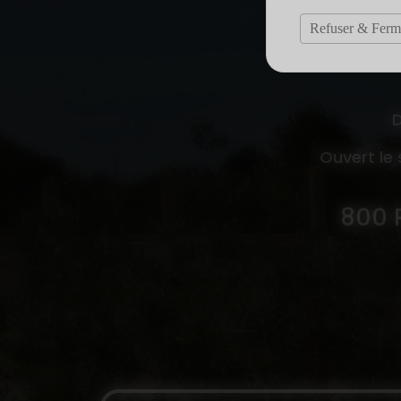
Refuser & Ferm
D
Ouvert le
800 