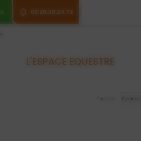
ct
03.28.20.24.72
RE
L'ESPACE EQUESTRE
Trier par :
Pertine