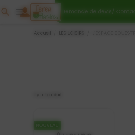
Panneau de gestion des cookies
search
Demande de
devis
/ Conta
Accueil
LES LOISIRS
L'ESPACE EQUEST
Il y a 1 produit.
NOUVEAU