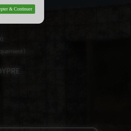
pter & Continuer
00
iquement).
DYPRE