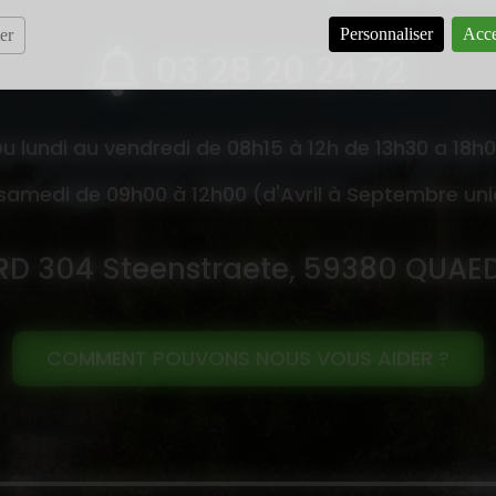
Personnaliser
Acce
er
03 28 20 24 72
u lundi au vendredi de 08h15 à 12h de 13h30 a 18h
 samedi de 09h00 à 12h00 (d'Avril à Septembre un
RD 304 Steenstraete, 59380 QUAE
COMMENT POUVONS NOUS VOUS AIDER ?