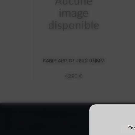
SABLE AIRE DE JEUX 0/1MM
42,90 €
DE
Ce s