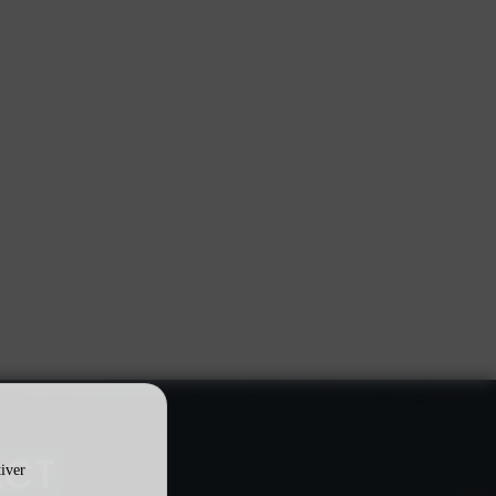
ACT
tiver