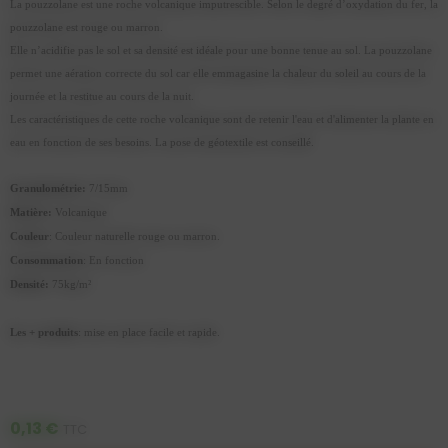
La pouzzolane est une roche volcanique imputrescible. Selon le degré d’oxydation du fer, la
pouzzolane est rouge ou marron.
Elle n’acidifie pas le sol et sa densité est idéale pour une bonne tenue au sol. La pouzzolane
permet une aération correcte du sol car elle emmagasine la chaleur du soleil au cours de la
journée et la restitue au cours de la nuit.
Les caractéristiques de cette roche volcanique sont de retenir l'eau et d'alimenter la plante en
eau en fonction de ses besoins. La pose de géotextile est conseillé.
Granulométrie:
7/15mm
Matière:
Volcanique
Couleur
: Couleur naturelle rouge ou marron.
Consommation
: En fonction
Densité:
75kg/m²
Les + produits
: mise en place facile et rapide.
0,13 €
TTC