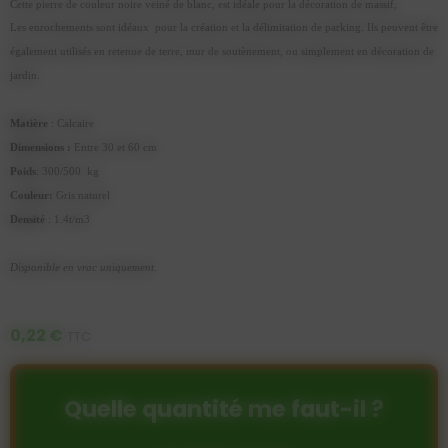
Cette pierre de couleur noire veiné de blanc, est idéale pour la décoration de massif,
Les enrochements sont idéaux pour la création et la délimitation de parking. Ils peuvent être
également utilisés en retenue de terre, mur de soutènement, ou simplement en décoration de
jardin.
Matière
: Calcaire
Dimensions :
Entre 30 et 60 cm
Poids
: 300/500 kg
Couleur:
Gris naturel
Densité
: 1.4t/m3
Disponible en vrac uniquement
.
0,22 €
TTC
Quelle quantité me faut-il ?