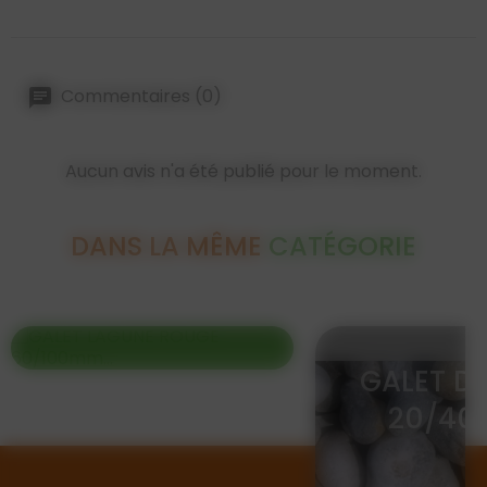
Commentaires (0)
Aucun avis n'a été publié pour le moment.
DANS LA MÊME
CATÉGORIE
GALET LAGUNE
GALET D
GALET LAGUNE ROUGE
ROUGE
20/40
60/100mm en vrac
Et si vous osiez la couleur
60/100mm...
avec ces galets rosé
bordeaux