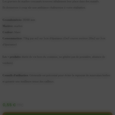
Les graviers de marbre concassés trouvent idéalement leur place dans des massifs.
Ils donneront à coup sûr une ambiance chaleureuse à votre réalisation.
Granulométrie:
30/60 mm
Matière:
marbre
Couleur:
blanc
Consommation:
75kg par m2 sur 5cm d'épaisseur
(1m3 couvre environ 20m2 sur 5cm
d'épaisseur)
Les + produits:
durée de vie hors du commun, ne génère pas de poussière, absence de
verdure)
Conseils d'utilisation
: Géotextile est préconisé pour éviter la repousse de mauvaises herbes
et garantir une meilleure tenue des cailloux.
0,55 €
TTC