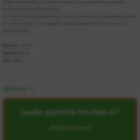
Élément décoratif idéale pour donner du volume à un massif; jardin zen ou japonais,
fontaine, élément central de décoration.
(Le schiste et le quartz sont des matériaux naturels. Il se peut que de l'oxydation apparaissent
sur certains produits. Ceci correspond au vieillissement naturel de la pierre et non à un
défaut du produit)
Hauteur:
+ 200 cm
Epaisseur:
40 cm
Poids
: 400kg
369,90 €
TTC
Quelle quantité me faut-il ?
Je dois couvrir